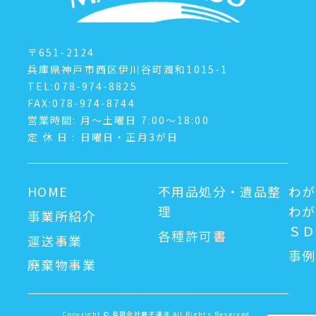
〒651-2124
兵庫県神戸市西区伊川谷町潤和1015-1
TEL:078-974-8825
FAX:078-974-8744
営業時間:
月～土曜日 7:00～18:00
定休日:
日曜日・正月3が日
HOME
不用品処分・遺品整
わが
理
わが
事業所紹介
ＳＤ
各種許可書
運送事業
事例
廃棄物事業
Copyright © 有限会社舞子運送 All Rights Reserved.