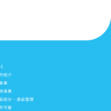
ME
所紹介
事業
物事業
品処分・遺品整理
許可書