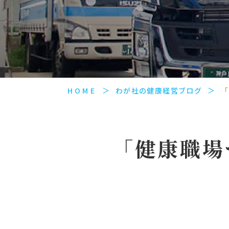
HOME
わが社の健康経営ブログ
「
「健康職場づ