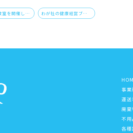
6月ヨガ教室を開催しました
わが社の健康経営ブログ
HO
事業
運送
廃棄
不用
各種
1