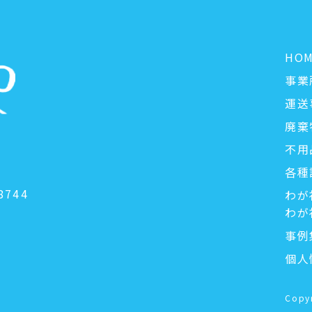
HO
事業
運送
廃棄
不用
各種
1
8744
わが
わが
事例
個人
Copy