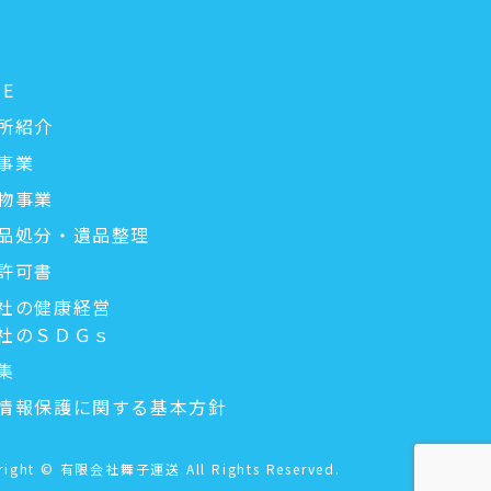
ME
所紹介
事業
物事業
品処分・遺品整理
許可書
社の健康経営
社のＳＤＧｓ
集
情報保護に関する基本方針
right © 有限会社舞子運送 All Rights Reserved.