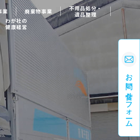
不用品処分・
事業
廃棄物事業
遺品整理
わが社の
健康経営
お問い合せフォーム