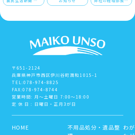
農民生活新聞 第14号を発刊のお知らせ
お知らせ
弊社の経理部長が「令和7年度健康保険委員表彰式」で全国健康保険協会支部長表彰を受賞しました 2026.01.30 お知らせ＆スタッフブログ
〒651-2124
兵庫県神戸市西区伊川谷町潤和1015-1
TEL:078-974-8825
FAX:078-974-8744
営業時間:
月～土曜日 7:00～18:00
定休日:
日曜日・正月3が日
HOME
不用品処分・遺品整
わが