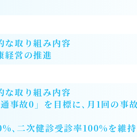
的な取り組み内容
康経営の推進
的な取り組み内容
交通事故0」を目標に､月1回の事
0%､二次健診受診率100%を維